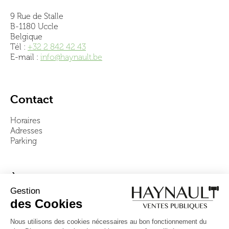
9 Rue de Stalle
B-1180 Uccle
Belgique
Tél :
+32 2 842 42 43
E-mail :
info@haynault.be
Contact
Horaires
Adresses
Parking
À propos
Notre équipe
Vidéos
Questions fréquentes