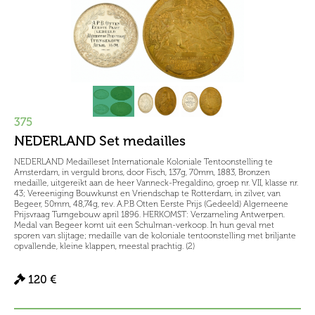
375
NEDERLAND Set medailles
NEDERLAND Medailleset Internationale Koloniale Tentoonstelling te
Amsterdam, in verguld brons, door Fisch, 137g, 70mm, 1883, Bronzen
medaille, uitgereikt aan de heer Vanneck-Pregaldino, groep nr. VII, klasse nr.
43; Vereeniging Bouwkunst en Vriendschap te Rotterdam, in zilver, van
Begeer, 50mm, 48,74g, rev. A.P.B Otten Eerste Prijs (Gedeeld) Algemeene
Prijsvraag Turngebouw april 1896. HERKOMST: Verzameling Antwerpen.
Medal van Begeer komt uit een Schulman-verkoop. In hun geval met
sporen van slijtage; medaille van de koloniale tentoonstelling met briljante
opvallende, kleine klappen, meestal prachtig. (2)
120 €