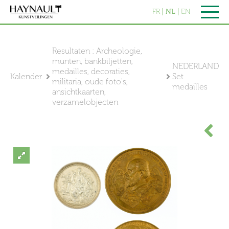
FR
NL
EN
Resultaten : Archeologie,
munten, bankbiljetten,
NEDERLAND
medailles, decoraties,
Kalender
Set
militaria, oude foto's,
medailles
ansichtkaarten,
verzamelobjecten