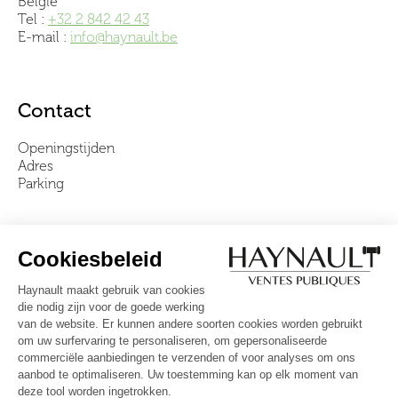
België
Tel :
+32 2 842 42 43
E-mail :
info@haynault.be
Contact
Openingstijden
Adres
Parking
Over ons
Ons team
Video's
Veelgestelde vragen
Algemene voorwaarden