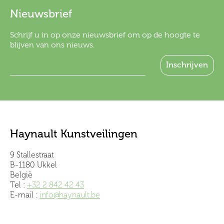
Nieuwsbrief
Schrijf u in op onze nieuwsbrief om op de hoogte te
blijven van ons nieuws.
Haynault Kunstveilingen
9 Stallestraat
B-1180 Ukkel
België
Tel :
+32 2 842 42 43
E-mail :
info@haynault.be