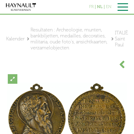
FR
NL
EN
Resultaten : Archeologie, munten,
ITALIË
bankbiljetten, medailles, decoraties,
Kalender
Saint
militaria, oude foto's, ansichtkaarten,
Paul
verzamelobjecten