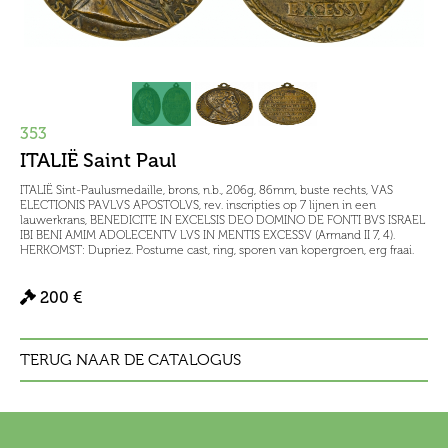
353
ITALIË Saint Paul
ITALIË Sint-Paulusmedaille, brons, n.b., 206g, 86mm, buste rechts, VAS
ELECTIONIS PAVLVS APOSTOLVS, rev. inscripties op 7 lijnen in een
lauwerkrans, BENEDICITE IN EXCELSIS DEO DOMINO DE FONTI BVS ISRAEL
IBI BENI AMIM ADOLECENTV LVS IN MENTIS EXCESSV (Armand II 7, 4).
HERKOMST: Dupriez. Postume cast, ring, sporen van kopergroen, erg fraai.
200 €
TERUG NAAR DE CATALOGUS