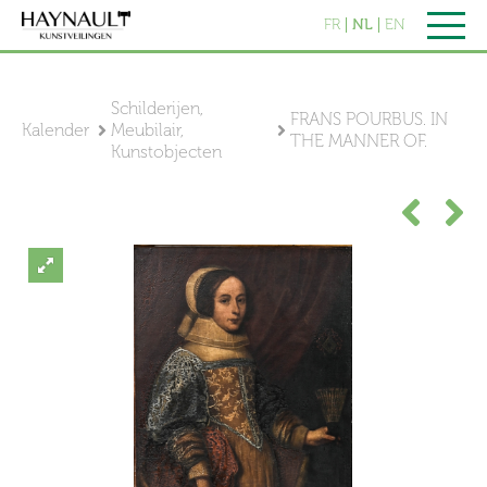
FR
NL
EN
Schilderijen,
FRANS POURBUS. IN
Kalender
Meubilair,
THE MANNER OF.
Kunstobjecten