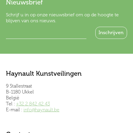
Nieuwsbrief
Schrijf u in op onze nieuwsbrief om op de hoogte te
blijven van ons nieuws.
Haynault Kunstveilingen
9 Stallestraat
B-1180 Ukkel
België
Tel :
+32 2 842 42 43
E-mail :
info@haynault.be