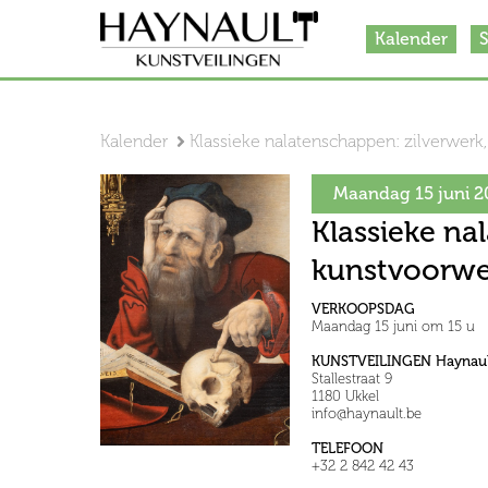
Kalender
S
Kalender
Klassieke nalatenschappen: zilverwerk,
Maandag 15 juni 2
Klassieke nal
kunstvoorw
VERKOOPSDAG
Maandag 15 juni om 15 u
KUNSTVEILINGEN Haynaul
Stallestraat 9
1180 Ukkel
info@haynault.be
TELEFOON
+32 2 842 42 43