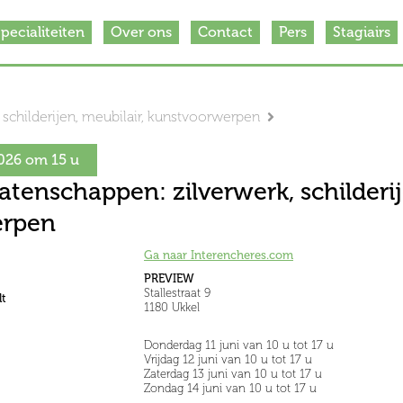
pecialiteiten
Over ons
Contact
Pers
Stagiairs
 schilderijen, meubilair, kunstvoorwerpen
026 om 15 u
atenschappen: zilverwerk, schilderij
erpen
Ga naar Interencheres.com
PREVIEW
Stallestraat 9
t
1180 Ukkel
Donderdag 11 juni van 10 u tot 17 u
Vrijdag 12 juni van 10 u tot 17 u
Zaterdag 13 juni van 10 u tot 17 u
Zondag 14 juni van 10 u tot 17 u