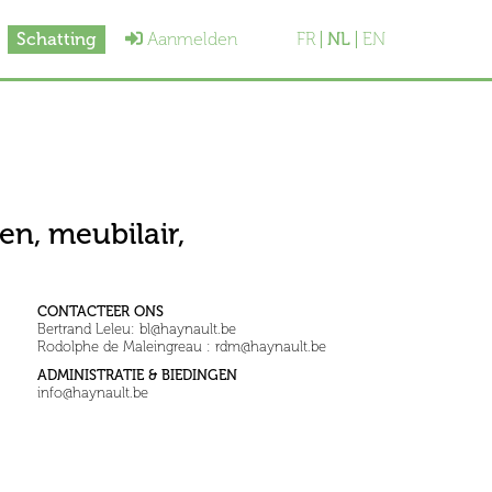
Schatting
Aanmelden
FR
NL
EN
en, meubilair,
CONTACTEER ONS
Bertrand Leleu: bl@haynault.be
Rodolphe de Maleingreau : rdm@haynault.be
ADMINISTRATIE & BIEDINGEN
info@haynault.be