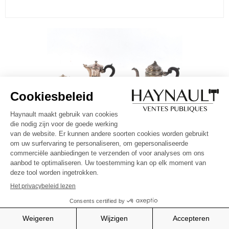
23
TETARD FRÈRES, FRAY, THOREL
TETARD Frères, FRAY, THOREL
Set van twee melkkannen en een suikerpot
van zilver, de suikerpot met getorseerde zijkant, keurmerken Tetard
Frères, hoofd van Minerva en hoofd van Mercurius, de ene melkkan met
getorseerde zijkant en fruitvormige versiering, keurmerken Thorel Quai
des Orfèvres en hoofd (...)