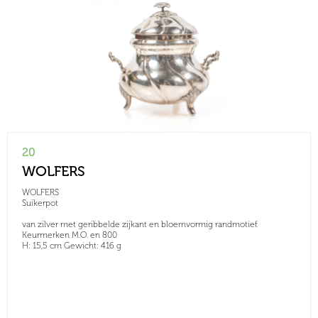
20
WOLFERS
WOLFERS
Suikerpot
van zilver met geribbelde zijkant en bloemvormig randmotief.
Keurmerken M.O. en 800
H: 15,5 cm Gewicht: 416 g