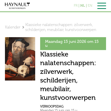
FR
NL
EN
Klassieke nalatenschappen: zilverwerk,
Kalender
schilderijen, meubilair, kunstvoorwerpen
Maandag 15 juni 2026 om 15
u
Klassieke
nalatenschappen:
zilverwerk,
schilderijen,
meubilair,
kunstvoorwerpen
VERKOOPSDAG
Maandag 15 juni om 15 u