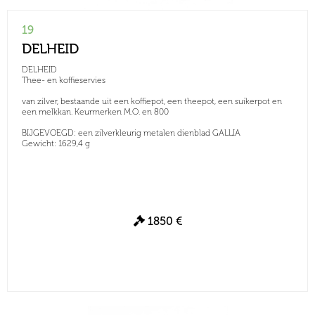
19
DELHEID
DELHEID
Thee- en koffieservies
van zilver, bestaande uit een koffiepot, een theepot, een suikerpot en
een melkkan. Keurmerken M.O. en 800
BIJGEVOEGD: een zilverkleurig metalen dienblad GALLIA
Gewicht: 1629,4 g
1850 €