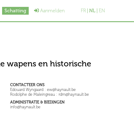
Schatting
Aanmelden
FR
NL
EN
ke wapens en historische
CONTACTEER ONS
Edouard Wyngaard : ew@haynault.be
Rodolphe de Maleingreau : rdm@haynault.be
ADMINISTRATIE & BIEDINGEN
info@haynault.be