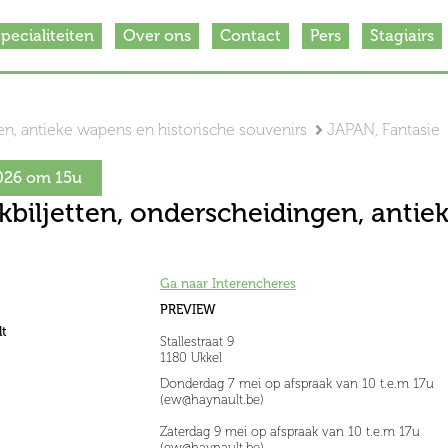
pecialiteiten
Over ons
Contact
Pers
Stagiairs
en, antieke wapens en historische souvenirs
JAPAN, Fantasie
026 om 15u
biljetten, onderscheidingen, antie
Ga naar Interencheres
PREVIEW
t
Stallestraat 9
1180 Ukkel
Donderdag 7 mei op afspraak van 10 t.e.m 17u
(ew@haynault.be)
Zaterdag 9 mei op afspraak van 10 t.e.m 17u
(ew@haynault.be)