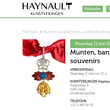
Kalender
S
Kalender
Munten, bankbiljetten, onderscheiding
Maandag 11 mei 2
Munten, bank
souvenirs
VERKOOPSDAG
Maandag 11 mei om 15 u
KUNSTVEILINGEN Haynaul
Stallestraat 9
1180 Ukkel
info@haynault.be
TELEFOON
+32 2 842 42 43