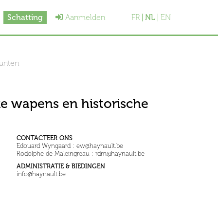
Schatting
Aanmelden
FR
NL
EN
munten
ke wapens en historische
CONTACTEER ONS
Edouard Wyngaard : ew@haynault.be
Rodolphe de Maleingreau : rdm@haynault.be
ADMINISTRATIE & BIEDINGEN
info@haynault.be