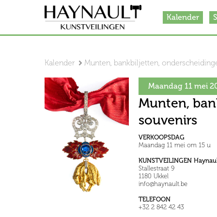
Kalender
S
Kalender
Munten, bankbiljetten, onderscheiding
Maandag 11 mei 2
Munten, bank
souvenirs
VERKOOPSDAG
Maandag 11 mei om 15 u
KUNSTVEILINGEN Haynaul
Stallestraat 9
1180 Ukkel
info@haynault.be
TELEFOON
+32 2 842 42 43