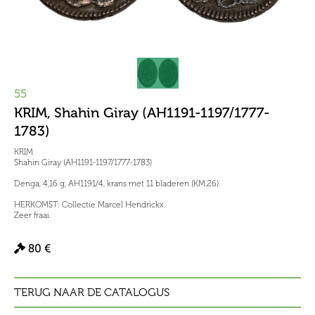
55
KRIM, Shahin Giray (AH1191-1197/1777-
1783)
KRIM
Shahin Giray (AH1191-1197/1777-1783)
Denga, 4,16 g, AH1191/4, krans met 11 bladeren (KM.26).
HERKOMST: Collectie Marcel Hendrickx.
Zeer fraai.
80 €
TERUG NAAR DE CATALOGUS