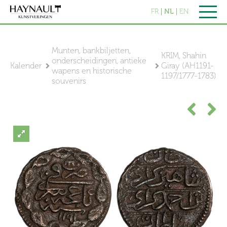
FR
NL
EN
Munten, bankbiljetten,
KRIM, Shahin
onderscheidingen, antieke
Kalender
Giray (AH1191-
wapens en historische
1197/1777-1783)
souvenirs