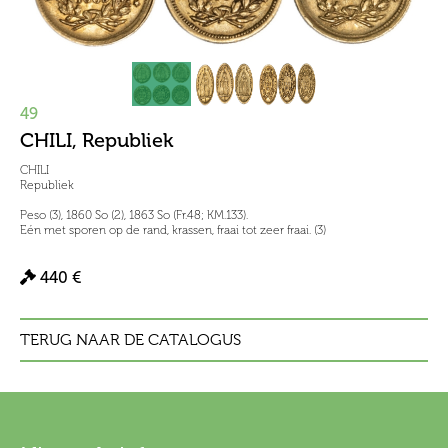
49
CHILI, Republiek
CHILI
Republiek
Peso (3), 1860 So (2), 1863 So (Fr.48; KM.133).
Eén met sporen op de rand, krassen, fraai tot zeer fraai. (3)
440 €
TERUG NAAR DE CATALOGUS