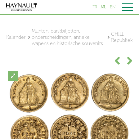
FR
NL
EN
Munten, bankbiljetten,
CHILI,
Kalender
onderscheidingen, antieke
Republiek
wapens en historische souvenirs