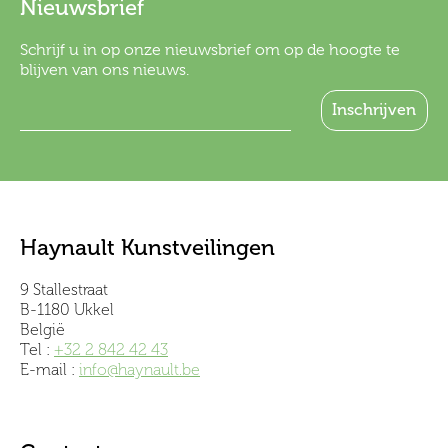
Nieuwsbrief
Schrijf u in op onze nieuwsbrief om op de hoogte te
blijven van ons nieuws.
Haynault Kunstveilingen
9 Stallestraat
B-1180 Ukkel
België
Tel :
+32 2 842 42 43
E-mail :
info@haynault.be