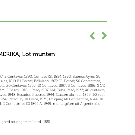
ERIKA, Lot munten
957; 2 Centavos, 1890; Centavo (2), 1854, 1890; Buenos Ayres, 20
ales, 1819 PJ, Potosí; Boliviano, 1872 FE, Potosí; 50 Centesimos,
otá; 20 Centavos, 1953; 10 Centavos, 1897; 5 Centavos, 1886; 2 1/2
 AM; 2 Pesos, 1910; 1 Peso, 1907 AM; Cuba, Peso, 1933; 40 centavos,
vos, 1948; Ecuador, 5 sucres, 1944; Guatemala, real, 1899; 1/2 real,
J, 1934; Paraguay, 10 Pesos, 1939; Uruguay, 40 Centesimos, 1844; 10
 2 Centesimos (2) 1869 A, 1949; met uitgiften uit Argentinië en
 goed tot ongecirculeerd. (185)