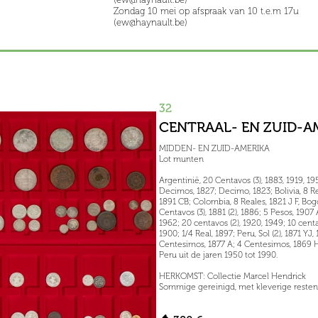
Zondag 10 mei op afspraak van 10 t.e.m 17u
(ew@haynault.be)
32
CENTRAAL- EN ZUID-AM
MIDDEN- EN ZUID-AMERIKA
Lot munten
Argentinië, 20 Centavos (3), 1883, 1919, 1
Decimos, 1827; Decimo, 1823; Bolivia, 8 Re
1891 CB; Colombia, 8 Reales, 1821 J F, Bog
Centavos (3), 1881 (2), 1886; 5 Pesos, 1907
1962; 20 centavos (2), 1920, 1949; 10 centa
1900; 1/4 Real, 1897; Peru, Sol (2), 1871 Y
Centesimos, 1877 A; 4 Centesimos, 1869 H;
Peru uit de jaren 1950 tot 1990.
HERKOMST: Collectie Marcel Hendrick
Sommige gereinigd, met kleverige resten,