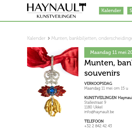
Kalender
S
Kalender
Munten, bankbiljetten, onderscheiding
Maandag 11 mei 2
Munten, bank
souvenirs
VERKOOPSDAG
Maandag 11 mei om 15 u
KUNSTVEILINGEN Haynaul
Stallestraat 9
1180 Ukkel
info@haynault.be
TELEFOON
+32 2 842 42 43