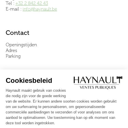
Tel :
+32 2 842 42 43
E-mail :
info@haynault.be
Contact
Openingstijden
Adres
Parking
Over ons
Ons team
Video's
Veelgestelde vragen
Algemene voorwaarden
Volg ons