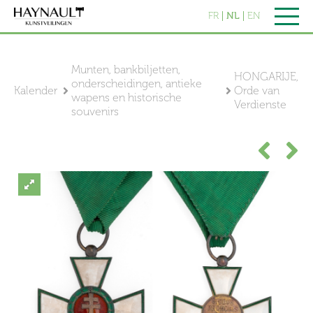
FR
NL
EN
Munten, bankbiljetten,
HONGARIJE,
onderscheidingen, antieke
Kalender
Orde van
wapens en historische
Verdienste
souvenirs