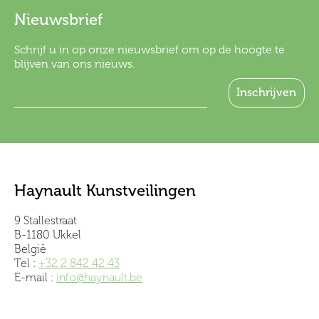
Nieuwsbrief
Schrijf u in op onze nieuwsbrief om op de hoogte te
blijven van ons nieuws.
Haynault Kunstveilingen
9 Stallestraat
B-1180 Ukkel
België
Tel :
+32 2 842 42 43
E-mail :
info@haynault.be