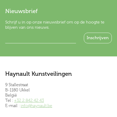
Nieuwsbrief
Schrijf u in op onze nieuwsbrief om op de hoogte te
blijven van ons nieuws.
Haynault Kunstveilingen
9 Stallestraat
B-1180 Ukkel
België
Tel :
+32 2 842 42 43
E-mail :
info@haynault.be