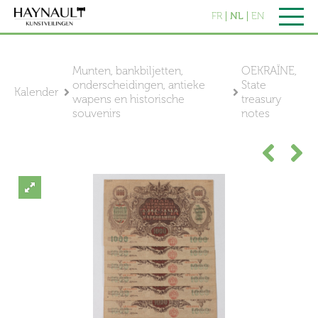
FR
NL
EN
Munten, bankbiljetten,
OEKRAÏNE,
onderscheidingen, antieke
State
Kalender
wapens en historische
treasury
souvenirs
notes