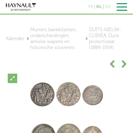
FR
NL
EN
Munten, bankbiljetten,
DUITS-NIEUW-
onderscheidingen,
GUINEA, Duits
Kalender
antieke wapens en
protectoraat
historische souvenirs
(1884-1914)