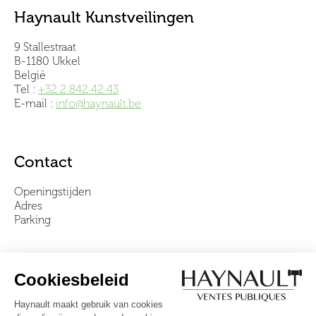
Haynault Kunstveilingen
9 Stallestraat
B-1180 Ukkel
België
Tel :
+32 2 842 42 43
E-mail :
info@haynault.be
Contact
Openingstijden
Adres
Parking
Over ons
Ons team
Video's