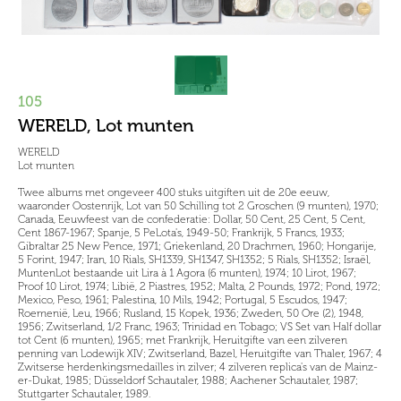
105
WERELD, Lot munten
WERELD
Lot munten
Twee albums met ongeveer 400 stuks uitgiften uit de 20e eeuw,
waaronder Oostenrijk, Lot van 50 Schilling tot 2 Groschen (9 munten), 1970;
Canada, Eeuwfeest van de confederatie: Dollar, 50 Cent, 25 Cent, 5 Cent,
Cent 1867-1967; Spanje, 5 PeLota's, 1949-50; Frankrijk, 5 Francs, 1933;
Gibraltar 25 New Pence, 1971; Griekenland, 20 Drachmen, 1960; Hongarije,
5 Forint, 1947; Iran, 10 Rials, SH1339, SH1347, SH1352; 5 Rials, SH1352; Israël,
MuntenLot bestaande uit Lira à 1 Agora (6 munten), 1974; 10 Lirot, 1967;
Proof 10 Lirot, 1974; Libië, 2 Piastres, 1952; Malta, 2 Pounds, 1972; Pond, 1972;
Mexico, Peso, 1961; Palestina, 10 Mils, 1942; Portugal, 5 Escudos, 1947;
Roemenië, Leu, 1966; Rusland, 15 Kopek, 1936; Zweden, 50 Ore (2), 1948,
1956; Zwitserland, 1/2 Franc, 1963; Trinidad en Tobago; VS Set van Half dollar
tot Cent (6 munten), 1965; met Frankrijk, Heruitgifte van een zilveren
penning van Lodewijk XIV; Zwitserland, Bazel, Heruitgifte van Thaler, 1967; 4
Zwitserse herdenkingsmedailles in zilver; 4 zilveren replica's van de Mainz-
er-Dukat, 1985; Düsseldorf Schautaler, 1988; Aachener Schautaler, 1987;
Stuttgarter Schautaler, 1989.