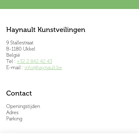
Haynault Kunstveilingen
9 Stallestraat
B-1180 Ukkel
België
Tel :
+32 2 842 42 43
E-mail :
info@haynault.be
Contact
Openingstijden
Adres
Parking