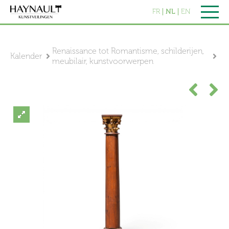
FR
NL
EN
Renaissance tot Romantisme, schilderijen,
Kalender
meubilair, kunstvoorwerpen