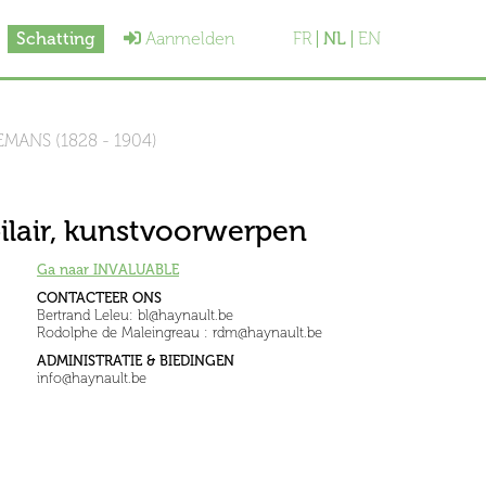
Schatting
Aanmelden
FR
NL
EN
ANS (1828 - 1904)
ilair, kunstvoorwerpen
Ga naar INVALUABLE
CONTACTEER ONS
Bertrand Leleu: bl@haynault.be
Rodolphe de Maleingreau : rdm@haynault.be
ADMINISTRATIE & BIEDINGEN
info@haynault.be