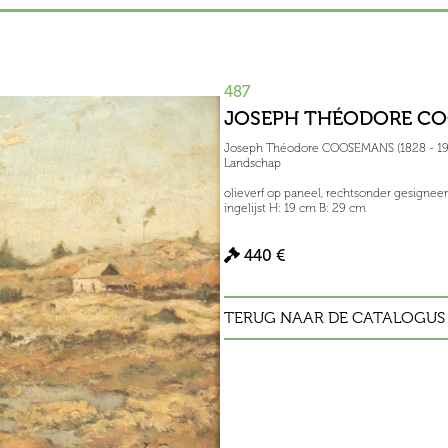
487
JOSEPH THÉODORE COO
Joseph Théodore COOSEMANS (1828 - 19
Landschap
olieverf op paneel, rechtsonder gesignee
ingelijst H: 19 cm B: 29 cm
440 €
TERUG NAAR DE CATALOGUS