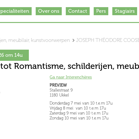
pecialiteiten
Over ons
Contact
Pers
Stagiairs
jen, meubilair, kunstvoorwerpen
JOSEPH THÉODORE COOSEM
26 om 14u
tot Romantisme, schilderijen, meub
Ga naar Interenchères
PREVIEW
Stallestraat 9
s
1180 Ukkel
Donderdag 7 mei van 10 t.e.m 17u
Vrijdag 8 mei van 10 t.e.m 17u
Zaterdag 9 mei van 10 t.e.m 17u
Zondag 10 mei van 10 t.e.m 17u