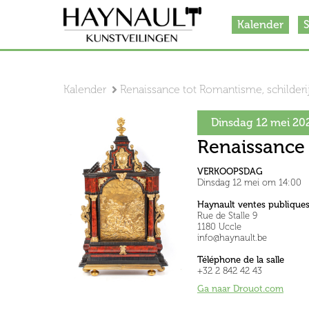
Kalender
S
Kalender
Renaissance tot Romantisme, schilderi
Dinsdag 12 mei 20
Renaissance 
VERKOOPSDAG
Dinsdag 12 mei om 14:00
Haynault ventes publique
Rue de Stalle 9
1180 Uccle
info@haynault.be
Téléphone de la salle
+32 2 842 42 43
Ga naar Drouot.com