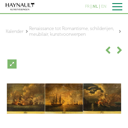
FR
NL
EN
Renaissance tot Romantisme, schilderijen,
Kalender
meubilair, kunstvoorwerpen