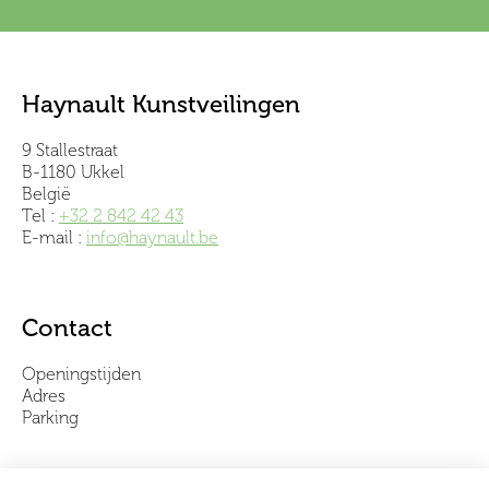
Haynault Kunstveilingen
9 Stallestraat
B-1180 Ukkel
België
Tel :
+32 2 842 42 43
E-mail :
info@haynault.be
Contact
Openingstijden
Adres
Parking