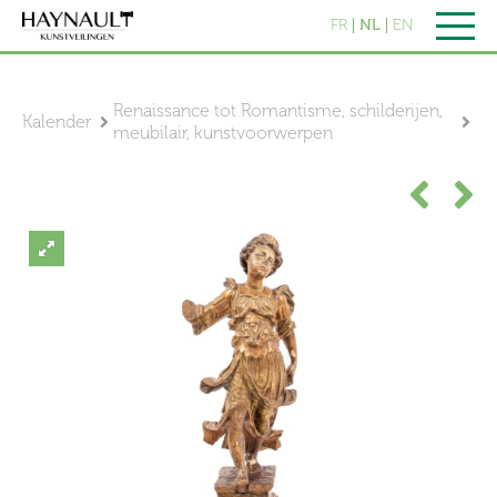
FR
NL
EN
Renaissance tot Romantisme, schilderijen,
Kalender
meubilair, kunstvoorwerpen