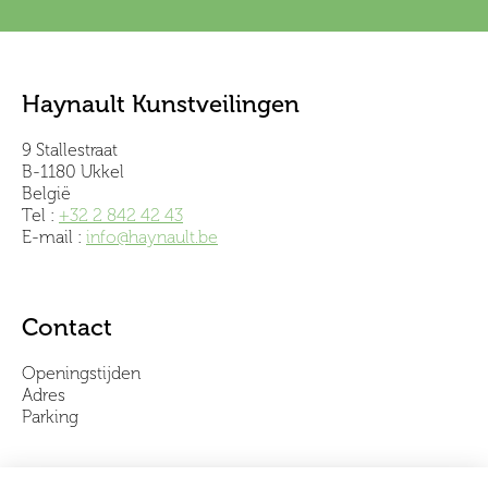
Haynault Kunstveilingen
9 Stallestraat
B-1180 Ukkel
België
Tel :
+32 2 842 42 43
E-mail :
info@haynault.be
Contact
Openingstijden
Adres
Parking