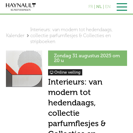
FR
NL
EN
Interieurs: van modern tot hedendaags,
Kalender
collectie parfumflesjes & Collecties en
stripboeken
Zondag 31 augustus 2025 om
20 u
Online veiling
Interieurs: van
modern tot
hedendaags,
collectie
parfumflesjes &