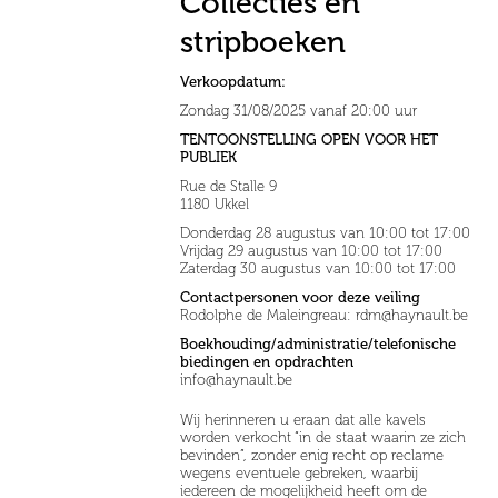
Collecties en
stripboeken
Verkoopdatum:
Zondag 31/08/2025 vanaf 20:00 uur
TENTOONSTELLING OPEN VOOR HET
PUBLIEK
Rue de Stalle 9
1180 Ukkel
Donderdag 28 augustus van 10:00 tot 17:00
Vrijdag 29 augustus van 10:00 tot 17:00
Zaterdag 30 augustus van 10:00 tot 17:00
Contactpersonen voor deze veiling
Rodolphe de Maleingreau: rdm@haynault.be
Boekhouding/administratie/telefonische
biedingen en opdrachten
info@haynault.be
Wij herinneren u eraan dat alle kavels
worden verkocht “in de staat waarin ze zich
bevinden”, zonder enig recht op reclame
wegens eventuele gebreken, waarbij
iedereen de mogelijkheid heeft om de