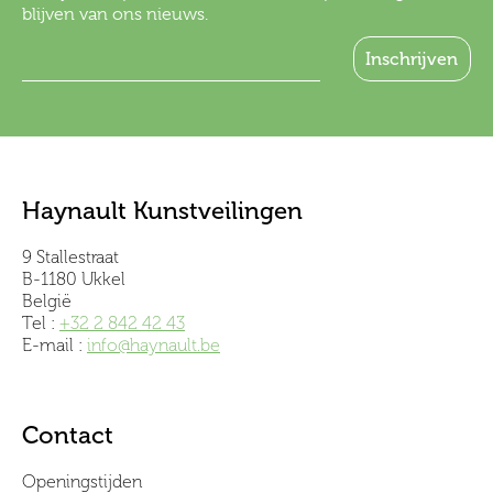
blijven van ons nieuws.
Haynault Kunstveilingen
9 Stallestraat
B-1180 Ukkel
België
Tel :
+32 2 842 42 43
E-mail :
info@haynault.be
Contact
Openingstijden