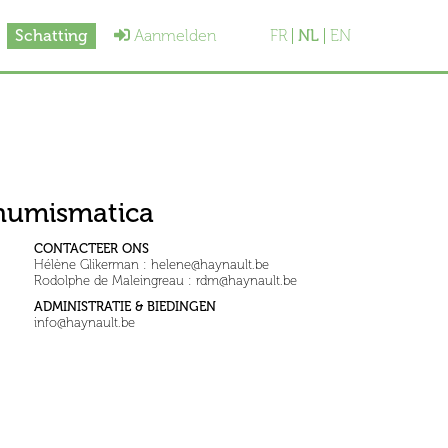
Schatting
Aanmelden
FR
NL
EN
 numismatica
CONTACTEER ONS
Hélène Glikerman : helene@haynault.be
Rodolphe de Maleingreau : rdm@haynault.be
ADMINISTRATIE & BIEDINGEN
info@haynault.be