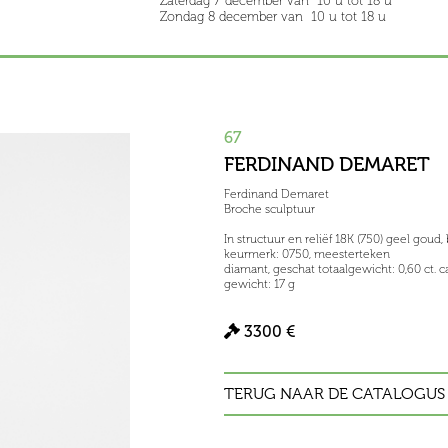
Zaterdag 7 december van 10 u tot 18 u
Zondag 8 december van 10 u tot 18 u
67
FERDINAND DEMARET
Ferdinand Demaret
Broche sculptuur
In structuur en reliëf 18K (750) geel goud
keurmerk: 0750, meesterteken
diamant, geschat totaalgewicht: 0,60 ct. ca
gewicht: 17 g
3300 €
TERUG NAAR DE CATALOGUS