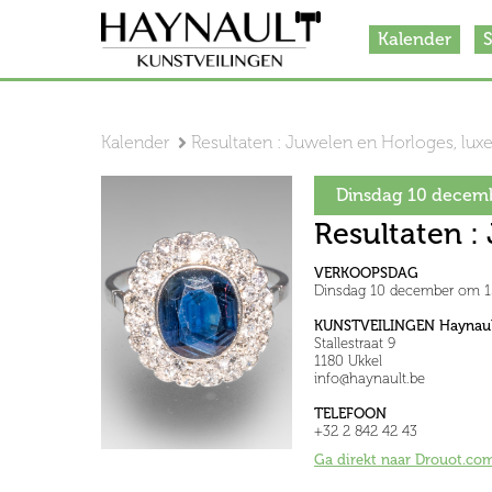
Kalender
S
Kalender
Resultaten : Juwelen en Horloges, lu
Dinsdag 10 decem
Resultaten :
VERKOOPSDAG
Dinsdag 10 december om 1
KUNSTVEILINGEN Haynaul
Stallestraat 9
1180 Ukkel
info@haynault.be
TELEFOON
+32 2 842 42 43
Ga direkt naar Drouot.co