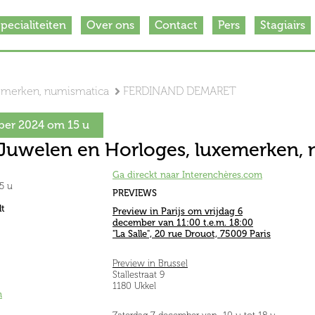
pecialiteiten
Over ons
Contact
Pers
Stagiairs
xemerken, numismatica
FERDINAND DEMARET
ber 2024 om 15 u
 Juwelen en Horloges, luxemerken,
Ga direckt naar Interenchères.com
5 u
PREVIEWS
t
Preview in Parijs om vrijdag 6
december van 11:00 t.e.m. 18:00
"La Salle", 20 rue Drouot, 75009 Paris
Preview in Brussel
Stallestraat 9
1180 Ukkel
m