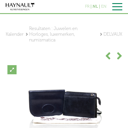
FR
NL
EN
Resultaten : Juwelen en
Kalender
Horloges, luxemerken,
DELVAUX
numismatica