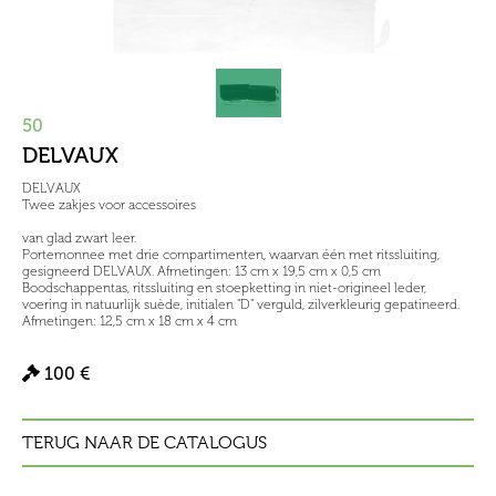
50
DELVAUX
DELVAUX
Twee zakjes voor accessoires
van glad zwart leer.
Portemonnee met drie compartimenten, waarvan één met ritssluiting,
gesigneerd DELVAUX. Afmetingen: 13 cm x 19,5 cm x 0,5 cm
Boodschappentas, ritssluiting en stoepketting in niet-origineel leder,
voering in natuurlijk suède, initialen "D" verguld, zilverkleurig gepatineerd.
Afmetingen: 12,5 cm x 18 cm x 4 cm
100 €
TERUG NAAR DE CATALOGUS