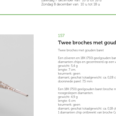
Zaterdag 7 december van 10 u tot 18 u
Zondag 8 december van 10 u tot 18 u
157
Twee broches met goud
Twee broches met gouden baret
Een zilveren en 18K (750) geelgouden b
diamanten chips en gecentreerd op een wi
gewicht: 5,4 g
lengte: 7 cm.
keurmerk: geen
diamant, geschat totaalgewicht: ca. 0,28 c
doorsnede parel: 7,5 mm
Een 18K (750) geelgouden baret broche 
roosgeslepen diamanten.
gewicht: 4,9 g
lengte: 6 cm
keurmerk: geen
diamant, geschat totaalgewicht: ca. 0,18 c
1 diamanten chip ontbreekt van broche Ge