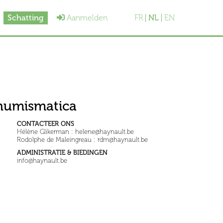
Schatting
Aanmelden
FR
NL
EN
 numismatica
CONTACTEER ONS
Hélène Glikerman : helene@haynault.be
Rodolphe de Maleingreau : rdm@haynault.be
ADMINISTRATIE & BIEDINGEN
info@haynault.be