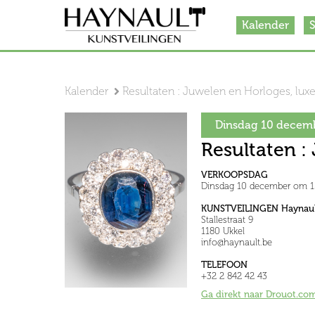
Kalender
S
Kalender
Resultaten : Juwelen en Horloges, lu
Dinsdag 10 decem
Resultaten :
VERKOOPSDAG
Dinsdag 10 december om 1
KUNSTVEILINGEN Haynaul
Stallestraat 9
1180 Ukkel
info@haynault.be
TELEFOON
+32 2 842 42 43
Ga direkt naar Drouot.co