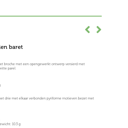
en baret
aret broche met een opengewerkt ontwerp versierd met
tte parel.
t
met drie met elkaar verbonden pyriforme motieven bezet met
t
wicht: 10.3 g