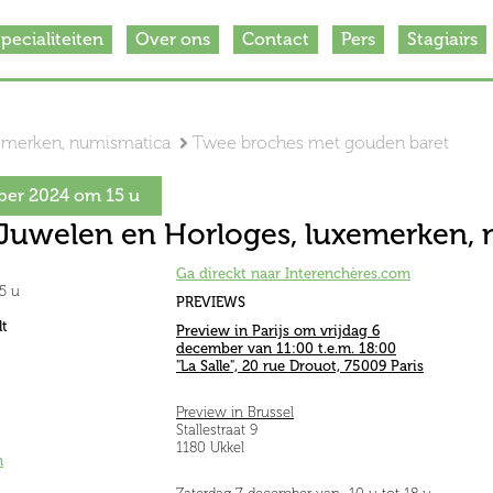
pecialiteiten
Over ons
Contact
Pers
Stagiairs
xemerken, numismatica
Twee broches met gouden baret
ber 2024 om 15 u
 Juwelen en Horloges, luxemerken,
Ga direckt naar Interenchères.com
5 u
PREVIEWS
t
Preview in Parijs om vrijdag 6
december van 11:00 t.e.m. 18:00
"La Salle", 20 rue Drouot, 75009 Paris
Preview in Brussel
Stallestraat 9
1180 Ukkel
m