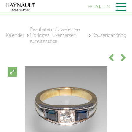
FR
NL
EN
Resultaten : Juwelen en
Kalender
Horloges, luxemerken,
Kousenbandring
numismatica