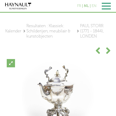
FR
NL
EN
Resultaten : Klassiek:
PAUL STORR
Kalender
Schilderijen, meubilair &
(1771 - 1844),
kunstobjecten
LONDEN