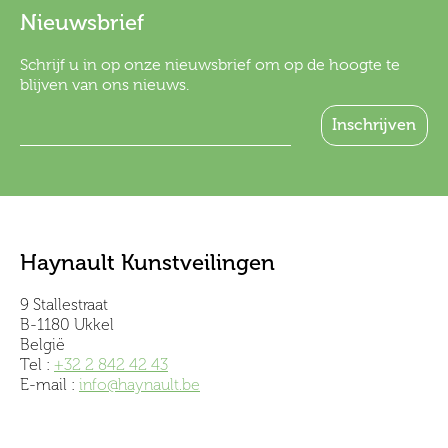
Nieuwsbrief
Schrijf u in op onze nieuwsbrief om op de hoogte te
blijven van ons nieuws.
Haynault Kunstveilingen
9 Stallestraat
B-1180 Ukkel
België
Tel :
+32 2 842 42 43
E-mail :
info@haynault.be