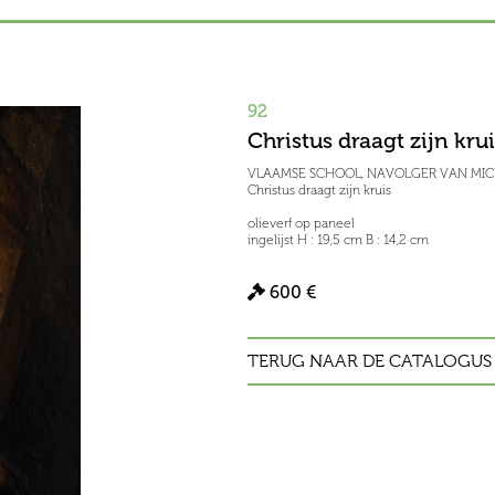
92
Christus draagt zijn kru
VLAAMSE SCHOOL, NAVOLGER VAN MICHE
Christus draagt zijn kruis
olieverf op paneel
ingelijst H : 19,5 cm B : 14,2 cm
600 €
TERUG NAAR DE CATALOGUS