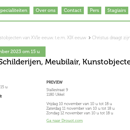
pecialiteiten
Over ons
Contact
Pers
Stagiairs
unstobjecten van XVIe eeuw. t.e.m. XIX eeuw
Christus draagt zijn
ber 2023 om 15 u
Schilderijen, Meubilair, Kunstobject
PREVIEW
15 u
Stallestraat 9
1180 Ukkel
t
Vrijdag 10 november van 10 u tot 18 u
Zaterdag 11 november van 10 u tot 18 u
Zondag 12 november van 10 u tot 18 u
Ga naar Drouot.com