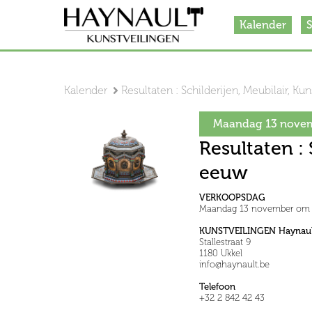
Kalender
S
Kalender
Resultaten : Schilderijen, Meubilair, K
Maandag 13 novem
Resultaten : 
eeuw
VERKOOPSDAG
Maandag 13 november om 
KUNSTVEILINGEN Haynaul
Stallestraat 9
1180 Ukkel
info@haynault.be
Telefoon
+32 2 842 42 43