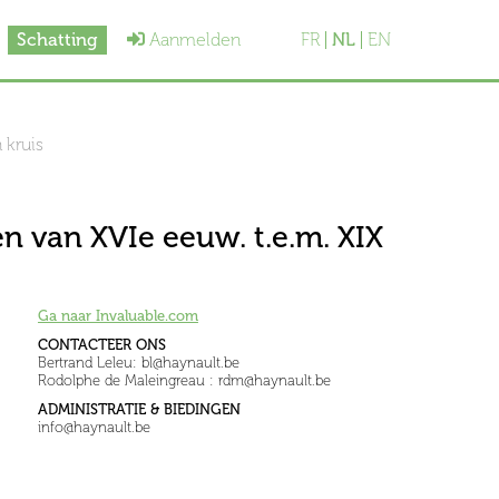
Schatting
Aanmelden
FR
NL
EN
 kruis
en van XVIe eeuw. t.e.m. XIX
Ga naar Invaluable.com
CONTACTEER ONS
Bertrand Leleu: bl@haynault.be
Rodolphe de Maleingreau : rdm@haynault.be
ADMINISTRATIE & BIEDINGEN
info@haynault.be