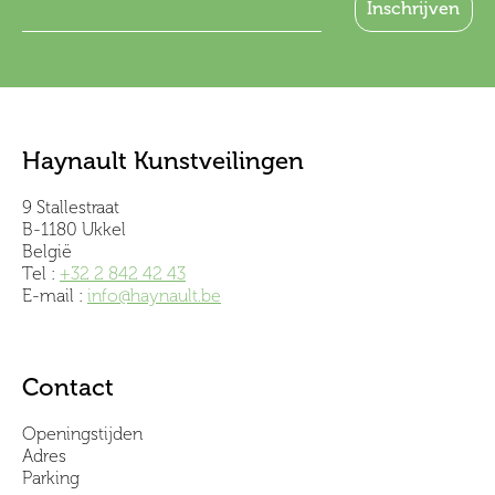
Haynault Kunstveilingen
9 Stallestraat
B-1180 Ukkel
België
Tel :
+32 2 842 42 43
E-mail :
info@haynault.be
Contact
Openingstijden
Adres
Parking