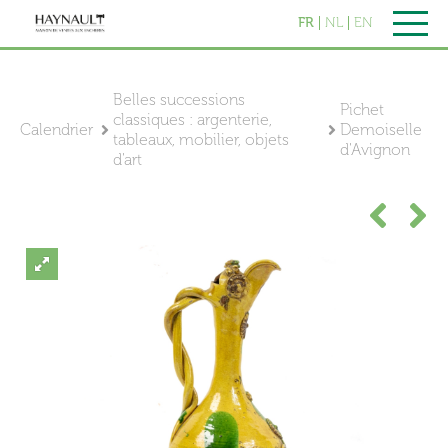
FR
NL
EN
Belles successions
Pichet
classiques : argenterie,
Calendrier
Demoiselle
tableaux, mobilier, objets
d'Avignon
d'art