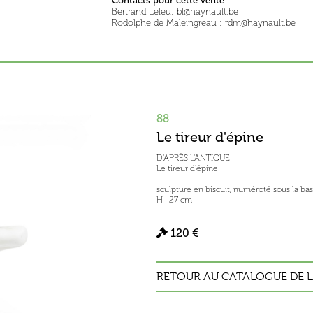
Contacts pour cette vente
Bertrand Leleu: bl@haynault.be
Rodolphe de Maleingreau : rdm@haynault.be
88
Le tireur d'épine
D'APRÈS L'ANTIQUE
Le tireur d'épine
sculpture en biscuit, numéroté sous la ba
H : 27 cm
120 €
RETOUR AU CATALOGUE DE L