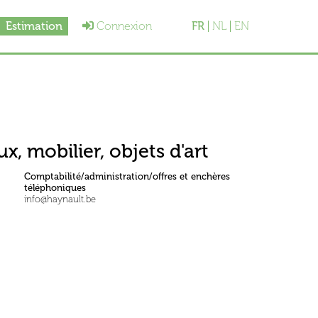
Estimation
Connexion
FR
NL
EN
x, mobilier, objets d'art
Comptabilité/administration/offres et enchères
téléphoniques
info@haynault.be