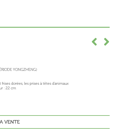
(PÉRIODE YONGZHENG)
t frises dorées, les prises à têtes d'animaux
ur : 22 cm
A VENTE