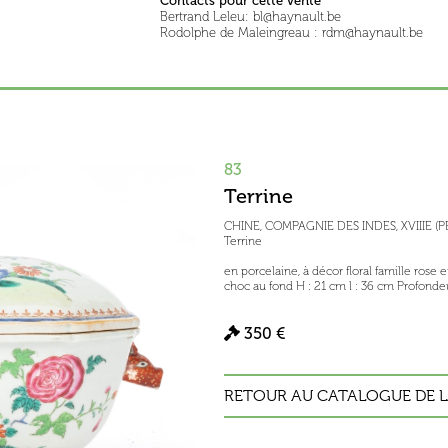
Contacts pour cette vente
Bertrand Leleu: bl@haynault.be
Rodolphe de Maleingreau : rdm@haynault.be
83
Terrine
CHINE, COMPAGNIE DES INDES, XVIIIE 
Terrine
en porcelaine, à décor floral famille rose e
choc au fond H : 21 cm l : 36 cm Profonde
350 €
RETOUR AU CATALOGUE DE L