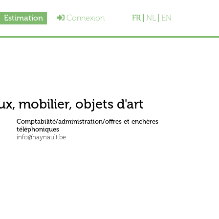
Estimation
Connexion
FR
NL
EN
x, mobilier, objets d'art
Comptabilité/administration/offres et enchères
téléphoniques
info@haynault.be