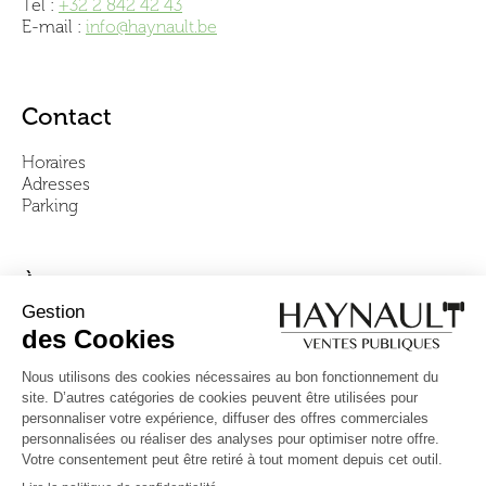
Tél :
+32 2 842 42 43
E-mail :
info@haynault.be
Contact
Horaires
Adresses
Parking
À propos
Notre équipe
Vidéos
Questions fréquentes
Conditions générales
Suivez-nous