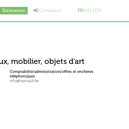
Estimation
Connexion
FR
NL
EN
x, mobilier, objets d'art
Comptabilité/administration/offres et enchères
téléphoniques
info@haynault.be