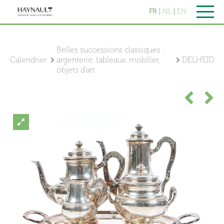
FR
NL
EN
Belles successions classiques :
Calendrier
argenterie, tableaux, mobilier,
DELHEID
objets d'art