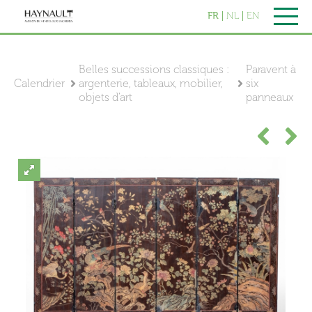
FR
NL
EN
Belles successions classiques :
Paravent à
Calendrier
argenterie, tableaux, mobilier,
six
objets d'art
panneaux