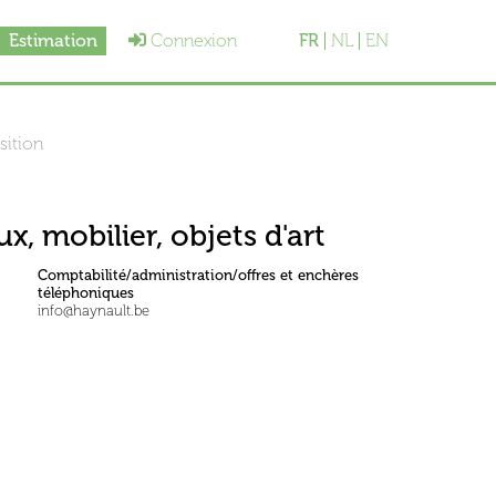
Estimation
Connexion
FR
NL
EN
sition
x, mobilier, objets d'art
Comptabilité/administration/offres et enchères
téléphoniques
info@haynault.be