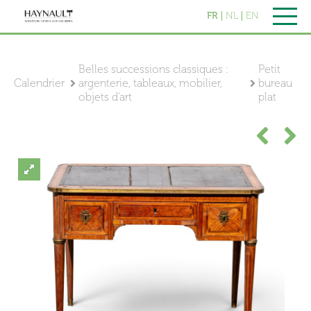
FR
NL
EN
Belles successions classiques :
Petit
Calendrier
argenterie, tableaux, mobilier,
bureau
objets d'art
plat