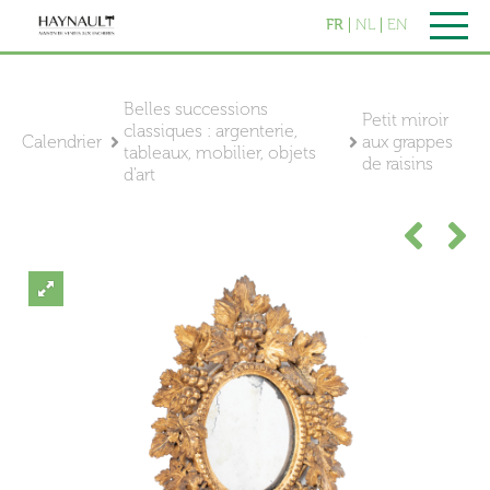
FR
NL
EN
Belles successions
Petit miroir
classiques : argenterie,
Calendrier
aux grappes
tableaux, mobilier, objets
de raisins
d'art