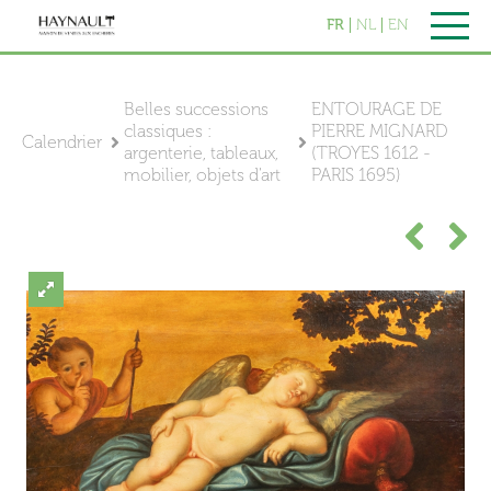
FR
NL
EN
Belles successions
ENTOURAGE DE
classiques :
PIERRE MIGNARD
Calendrier
argenterie, tableaux,
(TROYES 1612 -
mobilier, objets d'art
PARIS 1695)