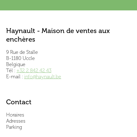
Haynault - Maison de ventes aux
enchères
9 Rue de Stalle
B-1180 Uccle
Belgique
Tél :
+32 2 842 42 43
E-mail :
info@haynault.be
Contact
Horaires
Adresses
Parking