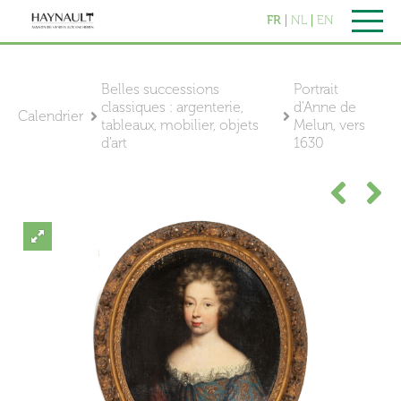
FR
NL
EN
Belles successions
Portrait
classiques : argenterie,
d'Anne de
Calendrier
tableaux, mobilier, objets
Melun, vers
d'art
1630