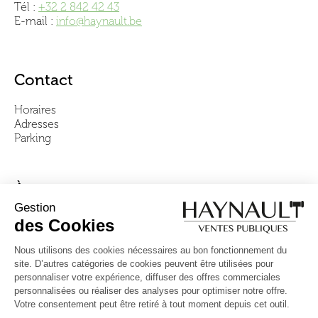
Tél :
+32 2 842 42 43
E-mail :
info@haynault.be
Contact
Horaires
Adresses
Parking
À propos
Notre équipe
Vidéos
Questions fréquentes
Conditions générales
Suivez-nous