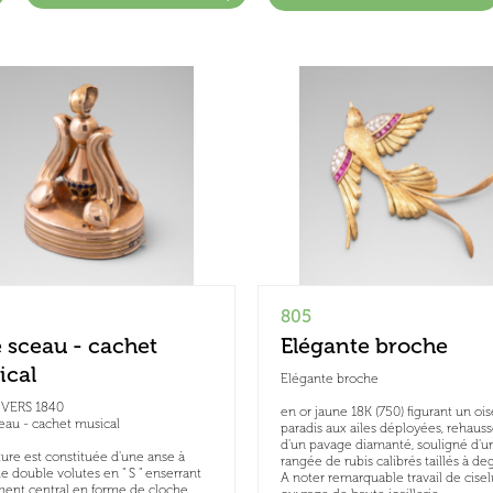
805
 sceau - cachet
Elégante broche
ical
Elégante broche
, VERS 1840
en or jaune 18K (750) figurant un oi
eau - cachet musical
paradis aux ailes déployées, rehaus
d'un pavage diamanté, souligné d'u
ure est constituée d'une anse à
rangée de rubis calibrés taillés à deg
e double volutes en " S " enserrant
A noter remarquable travail de cisel
ent central en forme de cloche