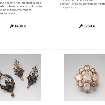
ouvrage de haute joaillerie.
une délicate frise en émail bleu à
poinçon : 0750 et poinçon de maîtr
erlé. La base circulaire godronnée
manque un ru(...)
me un mécanisme musical
e. Le remo(...)
1400 €
1750 €