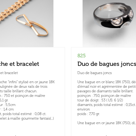
825
he et bracelet
Duo de bagues jonc
et bracelet
Duo de bagues joncs
che "infini" stylisé en or jaune 18K
Une bague en or blanc 18K (750), d
oulignée de deux rails de trois
d'émail noir et agrémentée de petit
s taille brillant chacun.
pavages de diamants taille brillant.
 : 750 et poinçon de maître
poinçon : 750, poinçon de maître
6,1 gr.
tour de doigt : 53 ( US: 6 1/2)
r : 5,5cm
diamants, poids total estimé : 0,15ct.
 : 1,4 cm
environ
, poids total estimé : 0,08 ct.
poids : 7,70 gr.
elet à maille gourmette fantais(...)
Une bague en or jaune 18K (750), d(...