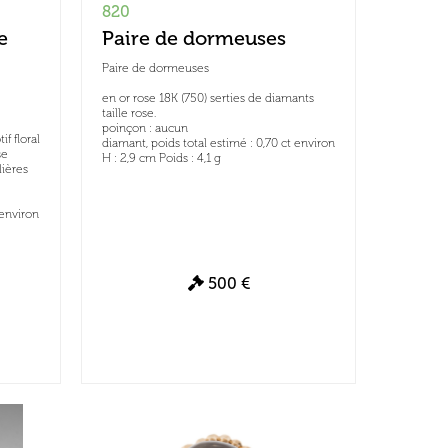
820
e
Paire de dormeuses
Paire de dormeuses
en or rose 18K (750) serties de diamants
taille rose.
poinçon : aucun
f floral
diamant, poids total estimé : 0,70 ct environ
se
H : 2,9 cm Poids : 4,1 g
lières
 environ
500 €