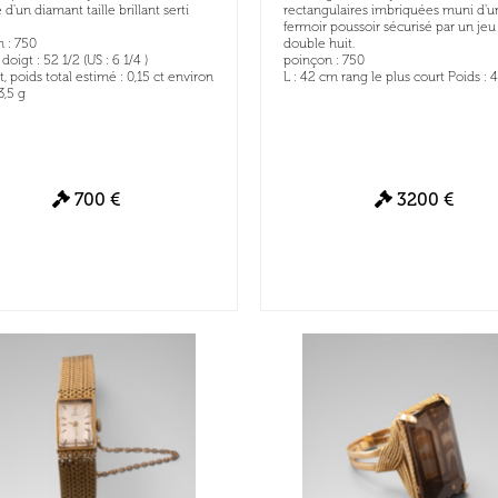
d'un diamant taille brillant serti
rectangulaires imbriquées muni d'u
fermoir poussoir sécurisé par un jeu
 : 750
double huit.
doigt : 52 1/2 (US : 6 1/4 )
poinçon : 750
, poids total estimé : 0,15 ct environ
L : 42 cm rang le plus court Poids : 
3,5 g
700 €
3200 €