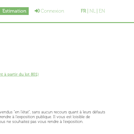
Estimation
Connexion
FR
NL
EN
 à partir du lot 801)
vendus "en l'état", sans aucun recours quant à leurs défauts
ndre à l'exposition publique. Il vous est loisible de
s ne souhaitez pas vous rendre à l'exposition.