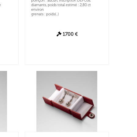
poinçon : aucun, inscription DEPOSE
e
diamants, poids total estimé : 2,80 ct
environ
grenats : poids(...)
1700 €