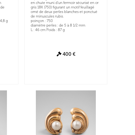
n
en chute muni d'un fermoir sécurisé en or
 de
gris 18K (750) figurant un motif feuillagé
orné de deux perles blanches et ponctué
de minuscules rubis.
44,8 g
poinçon : 750
diamètre perles : de 5 à 8 1/2 mm
L : 46 cm Poids : 87 g
400 €