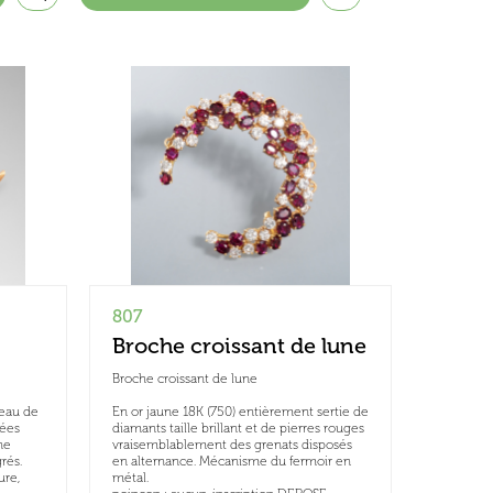
807
Broche croissant de lune
Broche croissant de lune
seau de
En or jaune 18K (750) entièrement sertie de
sées
diamants taille brillant et de pierres rouges
ne
vraisemblablement des grenats disposés
rés.
en alternance. Mécanisme du fermoir en
ure,
métal.