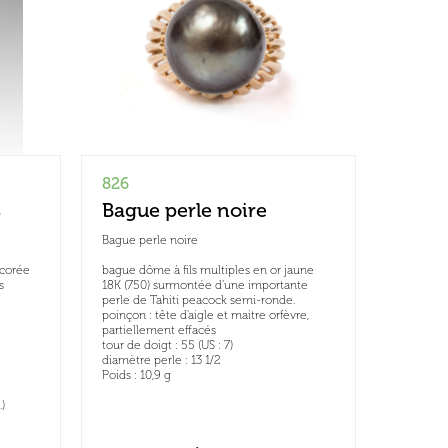
826
s
Bague perle noire
Bague perle noire
écorée
bague dôme à fils multiples en or jaune
s
18K (750) surmontée d'une importante
perle de Tahiti peacock semi-ronde.
poinçon : tête d'aigle et maitre orfèvre,
partiellement effacés
tour de doigt : 55 (US : 7)
diamètre perle : 13 1/2
Poids : 10,9 g
)