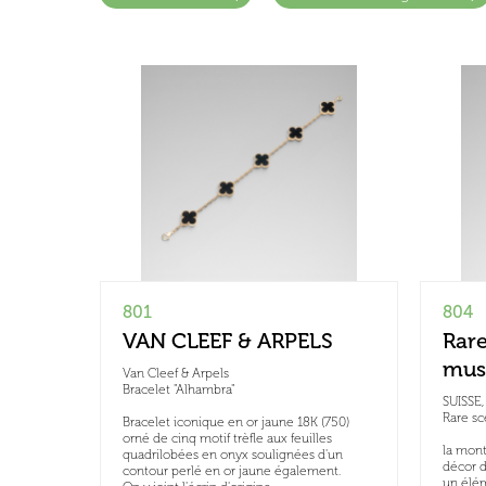
801
804
VAN CLEEF & ARPELS
Rare
mus
Van Cleef & Arpels
Bracelet "Alhambra"
SUISSE
Rare sc
Bracelet iconique en or jaune 18K (750)
orné de cinq motif trèfle aux feuilles
la mont
quadrilobées en onyx soulignées d'un
décor d
contour perlé en or jaune également.
un élém