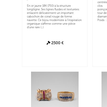
centrée 
En or jaune 18K (750) à la structure
clos.
longiligne. Ses lignes fluides et texturées
poinçon
enlacent délicatement un important
tour de 
cabochon de corail rouge de forme
diamant
navette. Ce bijou moderniste à l'inspiration
Poids : 
organique s'affirme comme une pièce
d'une rare (...)
2500 €