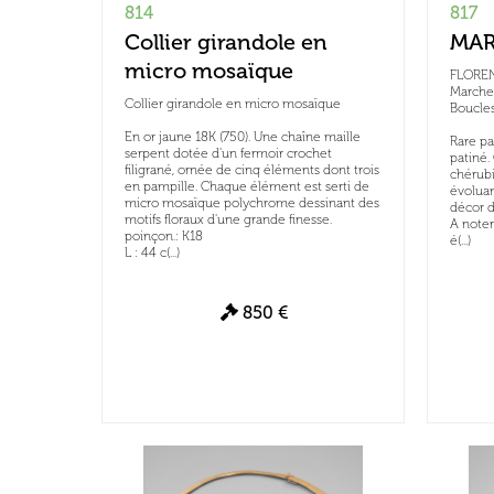
814
817
Collier girandole en
MAR
micro mosaïque
FLORE
Marche
Collier girandole en micro mosaïque
Boucles
En or jaune 18K (750). Une chaîne maille
Rare p
serpent dotée d'un fermoir crochet
patiné.
filigrané, ornée de cinq éléments dont trois
chérubi
en pampille. Chaque élément est serti de
évolua
micro mosaïque polychrome dessinant des
décor d
motifs floraux d'une grande finesse.
A noter
poinçon.: K18
é(...)
L : 44 c(...)
850 €