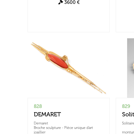
3600 €
828
829
DEMARET
Soli
Demaret
Solitair
Broche sculpture - Pièce unique d'art
joaillier
monture