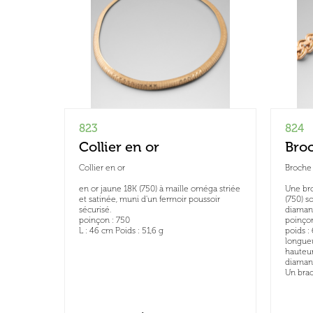
823
824
Collier en or
Broc
Collier en or
Broche 
en or jaune 18K (750) à maille oméga striée
Une bro
et satinée, muni d'un fermoir poussoir
(750) s
sécurisé.
diamant
poinçon : 750
poinçon
L : 46 cm Poids : 51,6 g
poids : 
longueu
hauteur
diamant
Un brac