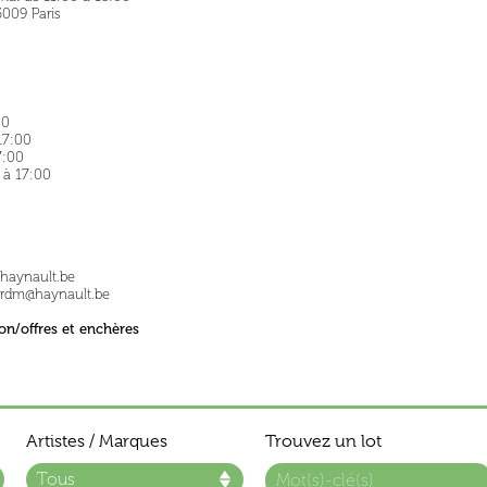
5009 Paris
00
 17:00
17:00
 à 17:00
haynault.be
 rdm@haynault.be
on/offres et enchères
Artistes / Marques
Trouvez un lot