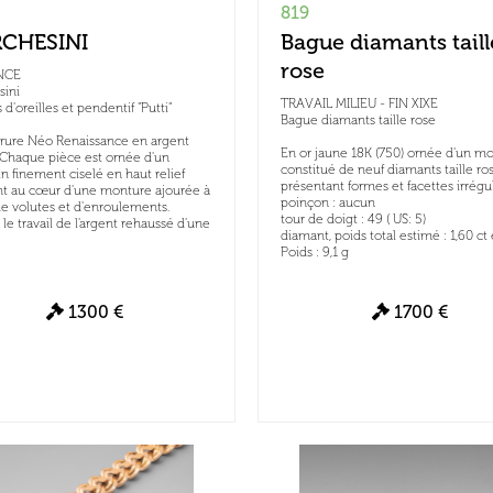
819
CHESINI
Bague diamants taill
rose
NCE
sini
TRAVAIL MILIEU - FIN XIXE
 d'oreilles et pendentif "Putti"
Bague diamants taille rose
arure Néo Renaissance en argent
En or jaune 18K (750) ornée d'un moti
 Chaque pièce est ornée d'un
constitué de neuf diamants taille ro
n finement ciselé en haut relief
présentant formes et facettes irrégu
nt au cœur d'une monture ajourée à
poinçon : aucun
e volutes et d'enroulements.
tour de doigt : 49 ( US: 5)
 le travail de l'argent rehaussé d'une
diamant, poids total estimé : 1,60 ct
Poids : 9,1 g
1300 €
1700 €