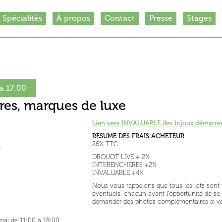
Spécialités
À propos
Contact
Presse
Stages
à 17:00
res, marques de luxe
Lien vers INVALUABLE (les bijoux démarrent
RESUME DES FRAIS ACHETEUR
26% TTC.
s
DROUOT LIVE + 2%
INTERENCHERES +2%
INVALUABLE +4%
Nous vous rappelons que tous les lots sont 
éventuels, chacun ayant l'opportunité de se re
demander des photos complémentaires si vou
mai de 11:00 à 18:00