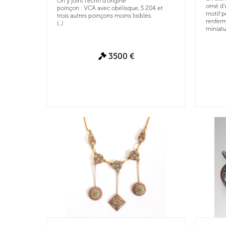
On y joint l'écrin d'origine
orné d'
poinçon : VCA avec obélisque, S 204 et
motif p
trois autres poinçons moins lisibles.
renfer
(...)
miniatur
3500 €