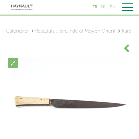
FR
NL
EN
Calendrier
Résultats : Iran, Inde et Moyen Orient
Kard