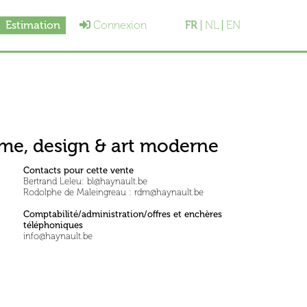
Estimation
Connexion
FR
NL
EN
Xeme, design & art moderne
Contacts pour cette vente
Bertrand Leleu: bl@haynault.be
Rodolphe de Maleingreau : rdm@haynault.be
Comptabilité/administration/offres et enchères
téléphoniques
info@haynault.be