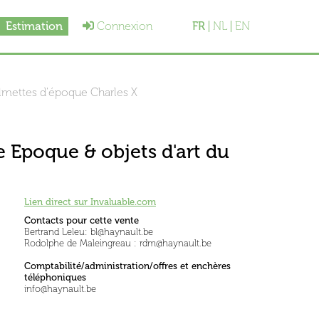
Estimation
Connexion
FR
NL
EN
lmettes d'époque Charles X
e Epoque & objets d'art du
Lien direct sur Invaluable.com
Contacts pour cette vente
Bertrand Leleu: bl@haynault.be
Rodolphe de Maleingreau : rdm@haynault.be
Comptabilité/administration/offres et enchères
téléphoniques
info@haynault.be